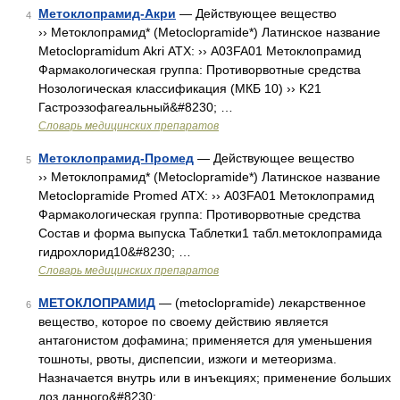
Метоклопрамид-Акри
— Действующее вещество
4
›› Метоклопрамид* (Metoclopramide*) Латинское название
Metoclopramidum Akri АТХ: ›› A03FA01 Метоклопрамид
Фармакологическая группа: Противорвотные средства
Нозологическая классификация (МКБ 10) ›› K21
Гастроэзофагеальный&#8230; …
Словарь медицинских препаратов
Метоклопрамид-Промед
— Действующее вещество
5
›› Метоклопрамид* (Metoclopramide*) Латинское название
Metoclopramide Promed АТХ: ›› A03FA01 Метоклопрамид
Фармакологическая группа: Противорвотные средства
Состав и форма выпуска Таблетки1 табл.метоклопрамида
гидрохлорид10&#8230; …
Словарь медицинских препаратов
МЕТОКЛОПРАМИД
— (metoclopramide) лекарственное
6
вещество, которое по своему действию является
антагонистом дофамина; применяется для уменьшения
тошноты, рвоты, диспепсии, изжоги и метеоризма.
Назначается внутрь или в инъекциях; применение больших
доз данного&#8230; …