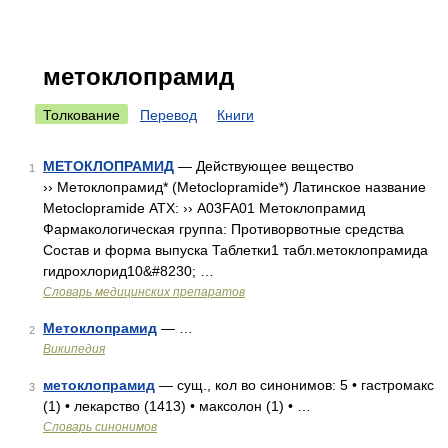
метоклопрамид
Толкование
Перевод
Книги
МЕТОКЛОПРАМИД
— Действующее вещество
1
›› Метоклопрамид* (Metoclopramide*) Латинское название
Metoclopramide АТХ: ›› A03FA01 Метоклопрамид
Фармакологическая группа: Противорвотные средства
Состав и форма выпуска Таблетки1 табл.метоклопрамида
гидрохлорид10&#8230; …
Словарь медицинских препаратов
Метоклопрамид
— …
2
Википедия
метоклопрамид
— сущ., кол во синонимов: 5 • гастромакс
3
(1) • лекарство (1413) • максолон (1) • …
Словарь синонимов